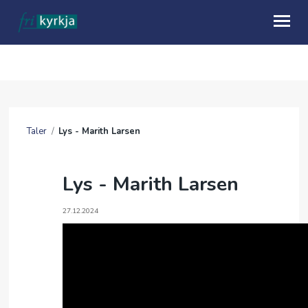
OM OSS
HVA SKJER
Taler
/
Lys - Marith Larsen
KALENDER
TALER
Lys - Marith Larsen
MISJON
27.12.2024
GI EN GAVE
UTLEIE