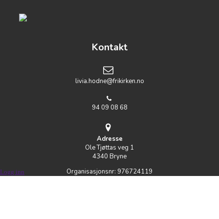
Kontakt
livia.hodne@frikirken.no
94 09 08 68
Adresse
Ole Tjøttas veg 1
4340 Bryne
Organisasjonsnr:
976724119
Logg inn