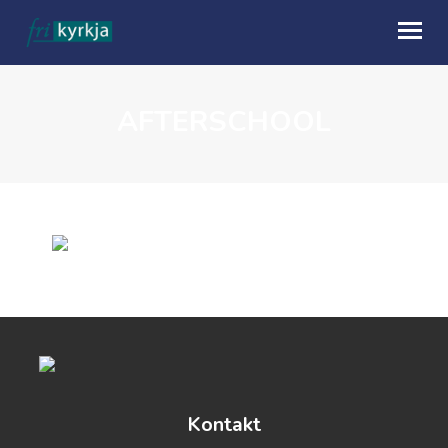
AFTERSCHOOL
OM OSS
HVA SKJER
KALENDER
TALER
MISJON
GI EN GAVE
UTLEIE
Kontakt