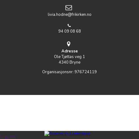
livia.hodne@frikirken.no
94 09 08 68
Adresse
Ole Tjøttas veg 1
4340 Bryne
Organisasjonsnr:
976724119
Logg inn