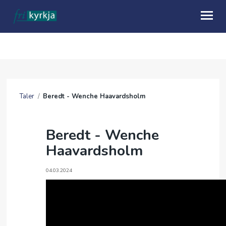
OM OSS
HVA SKJER
Taler
/
Beredt - Wenche Haavardsholm
KALENDER
TALER
Beredt - Wenche
Haavardsholm
MISJON
GI EN GAVE
04.03.2024
UTLEIE