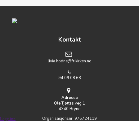
Kontakt
livia.hodne@frikirken.no
94 09 08 68
Adresse
Ole Tjøttas veg 1
4340 Bryne
Organisasjonsnr:
976724119
Logg inn