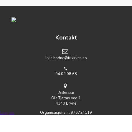
Kontakt
livia.hodne@frikirken.no
94 09 08 68
Adresse
Ole Tjøttas veg 1
4340 Bryne
Organisasjonsnr:
976724119
Logg inn