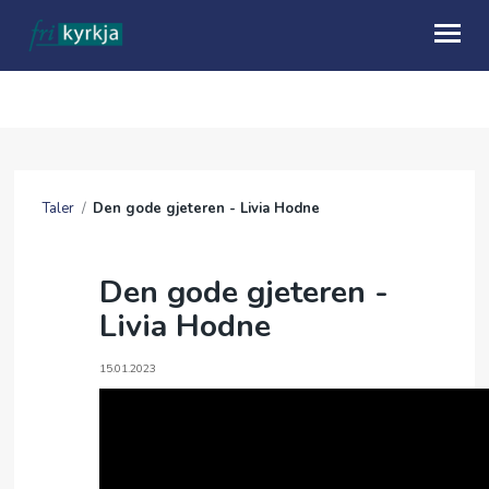
OM OSS
HVA SKJER
Taler
/
Den gode gjeteren - Livia Hodne
KALENDER
TALER
Den gode gjeteren -
Livia Hodne
MISJON
GI EN GAVE
15.01.2023
UTLEIE