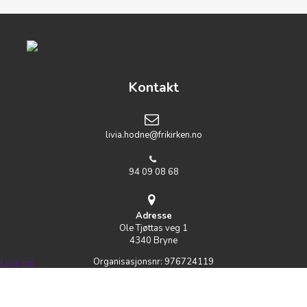
Kontakt
livia.hodne@frikirken.no
94 09 08 68
Adresse
Ole Tjøttas veg 1
4340 Bryne
Organisasjonsnr:
976724119
Logg inn