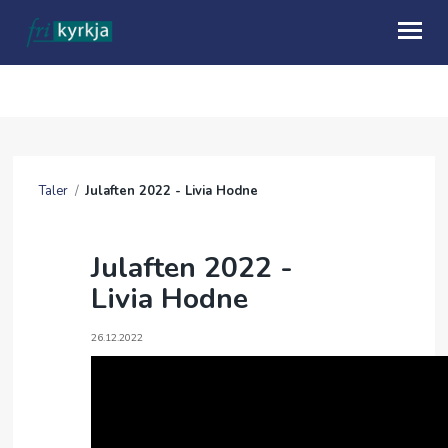
OM OSS
HVA SKJER
Taler
/
Julaften 2022 - Livia Hodne
KALENDER
TALER
Julaften 2022 -
Livia Hodne
MISJON
GI EN GAVE
26.12.2022
UTLEIE