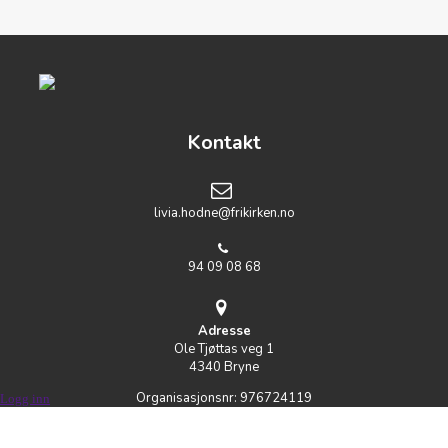
Kontakt
livia.hodne@frikirken.no
94 09 08 68
Adresse
Ole Tjøttas veg 1
4340 Bryne
Organisasjonsnr:
976724119
Logg inn