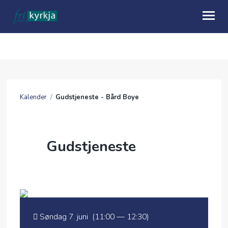
OM OSS
HVA SKJER
Kalender
/
Gudstjeneste - Bård Boye
KALENDER
TALER
Gudstjeneste
MISJON
GI EN GAVE
UTLEIE
Søndag 7. juni (11:00 — 12:30)